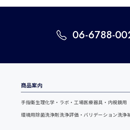
06-6788-00
商品案内
手指衛生
理化学・ラボ・工場
医療器具・内視鏡用
環境用除菌洗浄剤
洗浄評価・バリデーション
洗浄