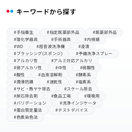
キーワードから探す
#手指衛生
#指定医薬部外品
#医薬部外品
#理化学器具
#手術器具
#内視鏡
#WD
#超音波洗浄機
#浸漬
#ブラッシング(スポンジ)
#予備洗浄スプレー
#アルカリ性
#アルミ対応アルカリ
#弱アルカリ性
#中性
#弱酸性
#酸性
#血液溶解剤
#酵素系
#潤滑防錆
#速乾性
#塩素系
#サビ・熱ヤケ除去
#スケール除去
#尿石除去剤
#食品工場
#環境用
#バリデーション
#洗浄インジケータ
#蛋白質定量法
#テストデバイス
#色素染色法