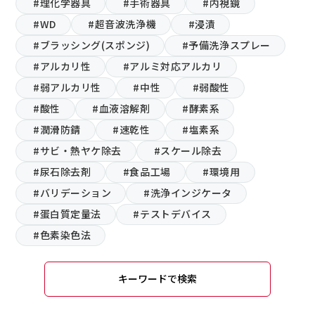
#理化学器具
#手術器具
#内視鏡
#WD
#超音波洗浄機
#浸漬
#ブラッシング(スポンジ)
#予備洗浄スプレー
#アルカリ性
#アルミ対応アルカリ
#弱アルカリ性
#中性
#弱酸性
#酸性
#血液溶解剤
#酵素系
#潤滑防錆
#速乾性
#塩素系
#サビ・熱ヤケ除去
#スケール除去
#尿石除去剤
#食品工場
#環境用
#バリデーション
#洗浄インジケータ
#蛋白質定量法
#テストデバイス
#色素染色法
キーワードで検索